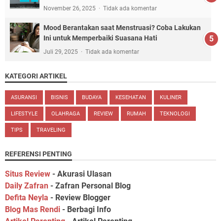
November 26, 2025
Tidak ada komentar
Mood Berantakan saat Menstruasi? Coba Lakukan
Ini untuk Memperbaiki Suasana Hati
Juli 29, 2025
Tidak ada komentar
KATEGORI ARTIKEL
ASURANSI
BISNIS
BUDAYA
KESEHATAN
KULINER
LIFESTYLE
OLAHRAGA
REVIEW
RUMAH
TEKNOLOGI
TIPS
TRAVELING
REFERENSI PENTING
Situs Review
- Akurasi Ulasan
Daily Zafran
- Zafran Personal Blog
Defita Neyla
- Review Blogger
Blog Mas Rendi
- Berbagi Info