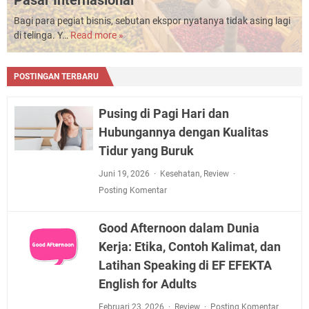
Bagi para pegiat bisnis, sebutan ekspor nyatanya tidak asing lagi
di telinga. Y…
Read more »
3
Komoditi
Khas
POSTINGAN TERBARU
Indonesia
Yang
Laris
Pusing di Pagi Hari dan
di
Hubungannya dengan Kualitas
Pasar
Tidur yang Buruk
Internasional
Juni 19, 2026
Kesehatan
,
Review
Posting Komentar
Good Afternoon dalam Dunia
Kerja: Etika, Contoh Kalimat, dan
Latihan Speaking di EF EFEKTA
English for Adults
Februari 23, 2026
Review
Posting Komentar