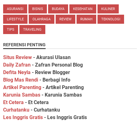
ASURANSI
BISNIS
BUDAYA
KESEHATAN
KULINER
LIFESTYLE
OLAHRAGA
REVIEW
RUMAH
TEKNOLOGI
TIPS
TRAVELING
REFERENSI PENTING
Situs Review
- Akurasi Ulasan
Daily Zafran
- Zafran Personal Blog
Defita Neyla
- Review Blogger
Blog Mas Rendi
- Berbagi Info
Artikel Parenting
- Artikel Parenting
Karunia Sambas
- Karunia Sambas
Et Cetera
- Et Cetera
Curhatanku
- Curhatanku
Les Inggris Gratis
- Les Inggris Gratis