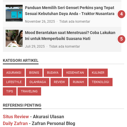
Panduan Memilih Seri Genset Perkins yang Tepat
Sesuai Kebutuhan Daya Anda - Traktor Nusantara
November 26, 2025
Tidak ada komentar
Mood Berantakan saat Menstruasi? Coba Lakukan
Ini untuk Memperbaiki Suasana Hati
Juli 29, 2025
Tidak ada komentar
KATEGORI ARTIKEL
ASURANSI
BISNIS
BUDAYA
KESEHATAN
KULINER
LIFESTYLE
OLAHRAGA
REVIEW
RUMAH
TEKNOLOGI
TIPS
TRAVELING
REFERENSI PENTING
Situs Review
- Akurasi Ulasan
Daily Zafran
- Zafran Personal Blog