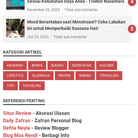
Sesuai Kebutuhan Daya Anda - Traktor Nusantara
November 26, 2025
Tidak ada komentar
Mood Berantakan saat Menstruasi? Coba Lakukan
Ini untuk Memperbaiki Suasana Hati
Juli 29, 2025
Tidak ada komentar
KATEGORI ARTIKEL
ASURANSI
BISNIS
BUDAYA
KESEHATAN
KULINER
LIFESTYLE
OLAHRAGA
REVIEW
RUMAH
TEKNOLOGI
TIPS
TRAVELING
REFERENSI PENTING
Situs Review
- Akurasi Ulasan
Daily Zafran
- Zafran Personal Blog
Defita Neyla
- Review Blogger
Blog Mas Rendi
- Berbagi Info