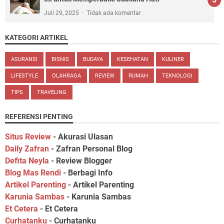
Juli 29, 2025
Tidak ada komentar
KATEGORI ARTIKEL
ASURANSI
BISNIS
BUDAYA
KESEHATAN
KULINER
LIFESTYLE
OLAHRAGA
REVIEW
RUMAH
TEKNOLOGI
TIPS
TRAVELING
REFERENSI PENTING
Situs Review
- Akurasi Ulasan
Daily Zafran
- Zafran Personal Blog
Defita Neyla
- Review Blogger
Blog Mas Rendi
- Berbagi Info
Artikel Parenting
- Artikel Parenting
Karunia Sambas
- Karunia Sambas
Et Cetera
- Et Cetera
Curhatanku
- Curhatanku