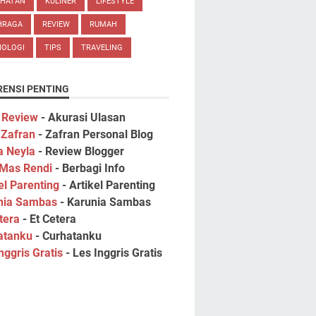
EHATAN
KULINER
LIFESTYLE
HRAGA
REVIEW
RUMAH
NOLOGI
TIPS
TRAVELING
RENSI PENTING
 Review
- Akurasi Ulasan
 Zafran
- Zafran Personal Blog
a Neyla
- Review Blogger
 Mas Rendi
- Berbagi Info
el Parenting
- Artikel Parenting
nia Sambas
- Karunia Sambas
tera
- Et Cetera
atanku
- Curhatanku
nggris Gratis
- Les Inggris Gratis