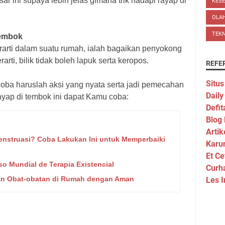
ar ini supaya lebih jelas gimana trik hadapi rayap di
KES
OLA
TEK
tembok
erarti dalam suatu rumah, ialah bagaikan penyokong
ti, bilik tidak boleh lapuk serta keropos.
REFE
Situs
icoba haruslah aksi yang nyata serta jadi pemecahan
Daily
ayap di tembok ini dapat Kamu coba:
Defit
Blog
Artik
nstruasi? Coba Lakukan Ini untuk Memperbaiki
Karu
Et Ce
so Mundial de Terapia Existencial
Curh
n Obat-obatan di Rumah dengan Aman
Les I