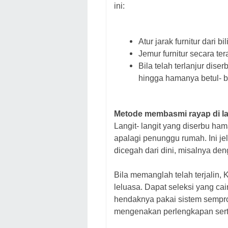
ini:
Atur jarak furnitur dari b
Jemur furnitur secara tera
Bila telah terlanjur dise
hingga hamanya betul- b
Metode membasmi rayap di lan
Langit- langit yang diserbu ha
apalagi penunggu rumah. Ini je
dicegah dari dini, misalnya de
Bila memanglah telah terjalin
leluasa. Dapat seleksi yang cai
hendaknya pakai sistem semprot
mengenakan perlengkapan sert