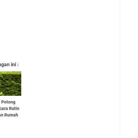
an ini :
a Potong
ara Rutin
an Rumah